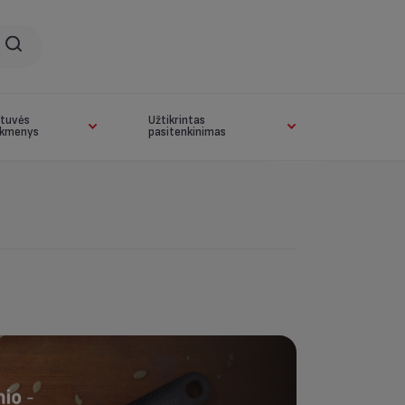
rtuvės
Užtikrintas
ikmenys
pasitenkinimas