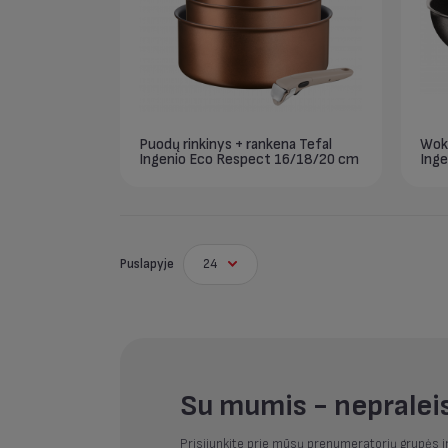
Puodų rinkinys + rankena Tefal
Wok 
Ingenio Eco Respect 16/18/20 cm
Inge
Puslapyje
24
Su mumis - nepraleis
Prisijunkite prie mūsų prenumeratorių grupės i