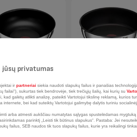
keptuvė Tefal Ingenio
Gili keptuvė Tefal Ingenio Emo
 jūsų privatumas
tion 26 cm
26 cm
jektai ir
partneriai
siekia naudoti slapukų failus ir panašias technologija
failai“), sukurtas tiek bendrovėje, tiek trečiųjų šalių, kai kurių su
Vart
kad galėtų atlikti analizę, pateikti Vartotojui tikslinę reklamą, kurios t
a internete, bei kad suteiktų Vartotojui galimybę dalytis turiniu socialinėj
riimti arba atmesti aukščiau numatytas sąlygas spustelėdamas mygtuką „
sirinkdamas parinktį „Leisti tik būtinus slapukus“. Pastaba: Jei nesuteik
pukų failus, SEB naudos tik tuos slapukų failus, kurie yra reikalingi ti