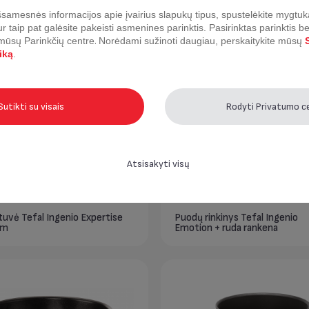
samesnės informacijos apie įvairius slapukų tipus, spustelėkite mygtuk
as Tefal Ingenio Expertise 18
Keptuvė Tefal Ingenio Experti
ur taip pat galėsite pakeisti asmenines parinktis.
Pasirinktas parinktis b
22 cm
 mūsų Parinkčių centre
.
Norėdami sužinoti daugiau, perskaitykite mūsų
S
iką
.
Sutikti su visais
Rodyti Privatumo c
Atsisakyti visų
uvė Tefal Ingenio Expertise
Puodų rinkinys Tefal Ingenio
cm
Emotion + ruda rankena