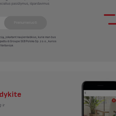
cialius pasiūlymus, išpardavimus
Prenumeruoti
ją, įskaitant naujienlaiškius, kurie man bus
 paštu iš Groupe SEB Polska Sp. z o.o., kurios
 Varšuvoje.
ndykite
 ir