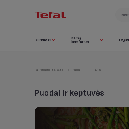
Namų
Siurbimas
Lygin
komfortas
Pagrindinis puslapis
Puodai ir keptuvės
Puodai ir keptuvės