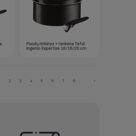
a
Puodų rinkinys + rankena Tefal
Ingenio Expertise 16/18/20 cm
1
2
3
4
5
6
7
8