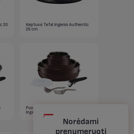
c 20
Keptuvė Tefal Ingenio Authentic
26 cm
o
Puodų ir keptuvių rinkinys Tefal
Ingenio Chef 10 dalių
Norėdami
prenumeruoti