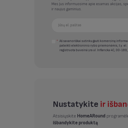
Mes Jus informuosime apie esamas akcijas, spe
ir naujus gaminius.
*
Aš savanoriškai sutinku gauti komercinę informaci
pateikti elektroninio ryšio priemonėmis, t.y. el.
registruota buveinė yra ul. Inflancka 4C, 00-189,
Nustatykite
ir išba
Atsisiųskite
HomeARound
programėlę
išbandykite produktą
.