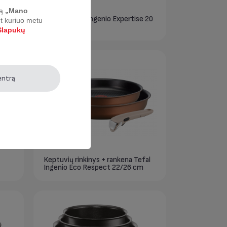
ą
„Mano
se
Puodas Tefal Ingenio Expertise 20
et kuriuo metu
cm
lapukų
entrą
Keptuvių rinkinys + rankena Tefal
Ingenio Eco Respect 22/26 cm