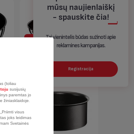
mūsų naujienlaiškį
- spauskite čia!
Tai vienintelis būdas sužinoti apie
reklamines kampanijas.
SULENKTI
tion
Keptuvė Tefal Ingenio Emotion 28
cm
Registracija
s (toliau
otoju
susijusių
urinys paremtas jo
e žiniasklaidoje.
Priimti visus
tas joks leidimas
nkamam Svetainės