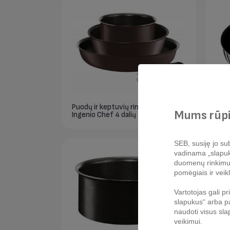
Puodų ir keptuvių rinkinys Tefal
Wok 
Mums rūpi
Ingenio Chef 4 dalių
Emo
SEB, susiję jo sub
vadinama „slapukų 
duomenų rinkimui, 
pomėgiais ir veikl
Vartotojas gali p
slapukus“ arba pa
naudoti visus sla
veikimui.