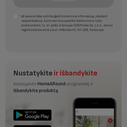
Prenumeruoti
*
Aš savanoriškai sutinku gauti komercinę informaciją, įskaitant
naujienlaiškius, kurie man bus pateikti elektroninio ryšio
priemonėmis, t.y. el. paštu iš Groupe SEB Polska Sp. z o.o., kurios
registruota buveinė yra ul. Inflancka 4C, 00-189, Varšuvoje.
Nustatykite
ir išbandykite
Atsisiųskite
HomeARound
programėlę ir
išbandykite produktą
.