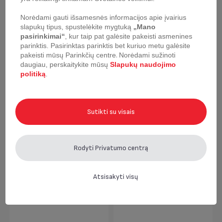
Norėdami gauti išsamesnės informacijos apie įvairius
slapukų tipus, spustelėkite mygtuką
„Mano
pasirinkimai“
, kur taip pat galėsite pakeisti asmenines
parinktis.
Pasirinktas parinktis bet kuriuo metu galėsite
pakeisti mūsų Parinkčių centre
.
Norėdami sužinoti
daugiau, perskaitykite mūsų
Slapukų naudojimo
politiką
.
Keptuvė Tefal Healthy
Keptuvė Tefal Healthy
Chef 28 cm
Chef 26 cm
Sutikti su visais
Rodyti Privatumo centrą
Atsisakyti visų