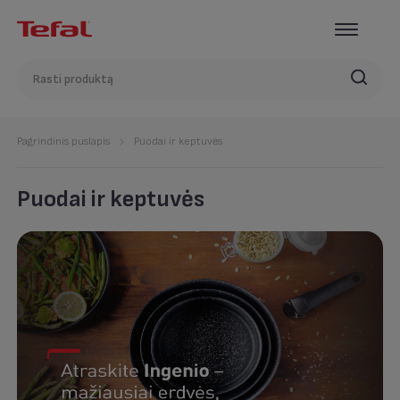
Pagrindinis puslapis
Puodai ir keptuvės
Puodai ir keptuvės