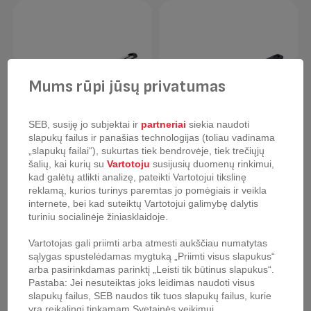
Mums rūpi jūsų privatumas
SEB, susiję jo subjektai ir
partneriai
siekia naudoti
slapukų failus ir panašias technologijas (toliau vadinama
„slapukų failai“), sukurtas tiek bendrovėje, tiek trečiųjų
šalių, kai kurių su
Vartotoju
susijusių duomenų rinkimui,
kad galėtų atlikti analizę, pateikti Vartotojui tikslinę
Keptuvė Tefal
Keptuvė Tefal Healthy
reklamą, kurios turinys paremtas jo pomėgiais ir veikla
Excellence 28 cm
Chef 24 cm
internete, bei kad suteiktų Vartotojui galimybę dalytis
turiniu socialinėje žiniasklaidoje.
Vartotojas gali priimti arba atmesti aukščiau numatytas
sąlygas spustelėdamas mygtuką „Priimti visus slapukus“
arba pasirinkdamas parinktį „Leisti tik būtinus slapukus“.
Pastaba: Jei nesuteiktas joks leidimas naudoti visus
slapukų failus, SEB naudos tik tuos slapukų failus, kurie
yra reikalingi tinkamam Svetainės veikimui.