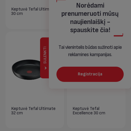
Norėdami
Keptuvė Tefal Ultimate
Keptuvė Tefal Ultimate
prenumeruoti mūsų
30 cm
28 cm
naujienlaiškį -
spauskite čia!
Tai vienintelis būdas sužinoti apie
SULENKTI
reklamines kampanijas.
Registracija
Keptuvė Tefal Ultimate
Keptuvė Tefal
32 cm
Excellence 30 cm