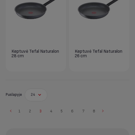
Keptuvė Tefal Naturalon
Keptuvė Tefal Naturalon
28 cm
26 cm
Puslapyje
24
1
2
3
4
5
6
7
8