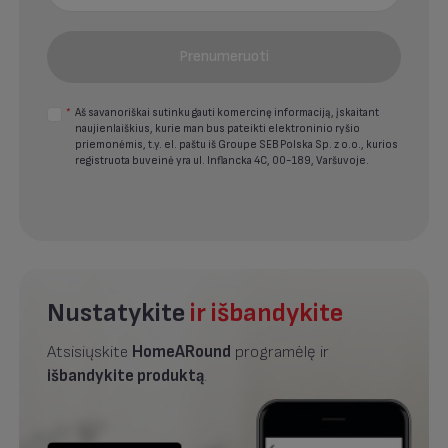
Prenumeruoti
*
Aš savanoriškai sutinku gauti komercinę informaciją, įskaitant
naujienlaiškius, kurie man bus pateikti elektroninio ryšio
priemonėmis, t.y. el. paštu iš Groupe SEB Polska Sp. z o.o., kurios
registruota buveinė yra ul. Inflancka 4C, 00-189, Varšuvoje.
Nustatykite
ir išbandykite
Atsisiųskite
HomeARound
programėlę ir
išbandykite produktą
.