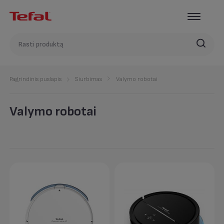
Pagrindinis puslapis
Siurbimas
Valymo robotai
Valymo robotai