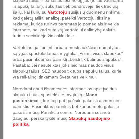
SULENKTI
slapukų failus ir panašias technologijas (toliau vadinama
reklamines kampanijas.
„slapukų failai“), sukurtas tiek bendrovėje, tiek trečiųjų
nauja
nauja
šalių, kai kurių su
Vartotoju
susijusių duomenų rinkimui,
kad galėtų atlikti analizę, pateikti Vartotojui tikslinę
Registracija
reklamą, kurios turinys paremtas jo pomėgiais ir veikla
internete, bei kad suteiktų Vartotojui galimybę dalytis
turiniu socialinėje žiniasklaidoje.
Vartotojas gali priimti arba atmesti aukščiau numatytas
sąlygas spustelėdamas mygtuką „Priimti visus slapukus“
arba pasirinkdamas parinktį „Leisti tik būtinus slapukus“.
Pastaba: Jei nesuteiktas joks leidimas naudoti visus
slapukų failus, SEB naudos tik tuos slapukų failus, kurie
yra reikalingi tinkamam Svetainės veikimui.
Dulkių siurblys robotas
Dulkių siurblys robotas
Tefal X-plorer 120 AI
Tefal X-plorer 120 AI
Norėdami gauti išsamesnės informacijos apie įvairius
Animal & Allergy
Animal & Allergy
slapukų tipus, spustelėkite mygtuką
„Mano
pasirinkimai“
, kur taip pat galėsite pakeisti asmenines
parinktis.
Pasirinktas parinktis bet kuriuo metu galėsite
pakeisti mūsų Parinkčių centre
.
Norėdami sužinoti
daugiau, perskaitykite mūsų
Slapukų naudojimo
politiką
.
Puslapyje
36