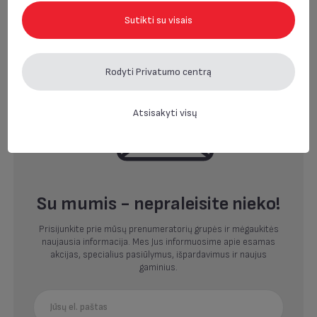
Sutikti su visais
Rodyti Privatumo centrą
Atsisakyti visų
Su mumis - nepraleisite nieko!
Prisijunkite prie mūsų prenumeratorių grupės ir mėgaukitės
naujausia informacija. Mes Jus informuosime apie esamas
akcijas, specialius pasiūlymus, išpardavimus ir naujus
gaminius.