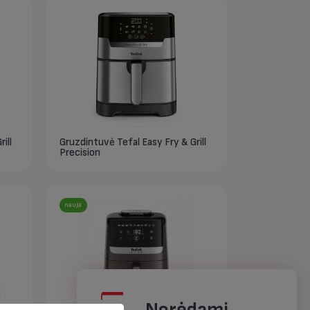
ill
Gruzdintuvė Tefal Easy Fry & Grill
Precision
nauja
Norėdami