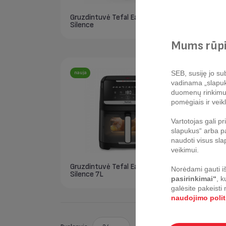
Gruzdintuvė Tefal Easy Fry
Gruz
Silence
Grill
Mums rūpi
SEB, susiję jo sub
nauja
vadinama „slapukų 
duomenų rinkimui, 
pomėgiais ir veikl
Vartotojas gali p
slapukus“ arba pa
naudoti visus sla
veikimui.
Gruzdintuvė Tefal Easy Fry
Gruz
Norėdami gauti iš
Silence 7L
L
pasirinkimai“
, k
galėsite pakeisti
naudojimo polit