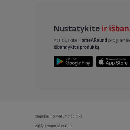
Nustatykite
ir išba
Atsisiųskite
HomeARound
programėlę
išbandykite produktą
.
Slapukai ir privatumo politika
Valdyti mano slapukus