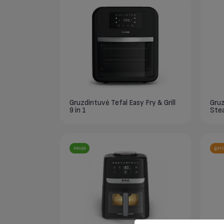
Gruzdintuvė Tefal Easy Fry & Grill
Gruz
9 in 1
Ste
nauja
geri