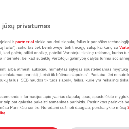
dintuvė Tefal Dual Easy Fry &
Gruzdintuvė Tefal Dual Easy F
XXL
 jūsų privatumas
jektai ir
partneriai
siekia naudoti slapukų failus ir panašias technologija
failai“), sukurtas tiek bendrovėje, tiek trečiųjų šalių, kai kurių su
Vart
kad galėtų atlikti analizę, pateikti Vartotojui tikslinę reklamą, kurios t
a internete, bei kad suteiktų Vartotojui galimybę dalytis turiniu socialinėj
riimti arba atmesti aukščiau numatytas sąlygas spustelėdamas mygtuką „
sirinkdamas parinktį „Leisti tik būtinus slapukus“. Pastaba: Jei nesuteik
pukų failus, SEB naudos tik tuos slapukų failus, kurie yra reikalingi ti
dintuvė Tefal Easy Fry Max 5
Gruzdintuvė Tefal Easy Fry
samesnės informacijos apie įvairius slapukų tipus, spustelėkite mygtuk
Compact 3L
ur taip pat galėsite pakeisti asmenines parinktis.
Pasirinktas parinktis b
 mūsų Parinkčių centre
.
Norėdami sužinoti daugiau, perskaitykite mūsų
S
iką
.