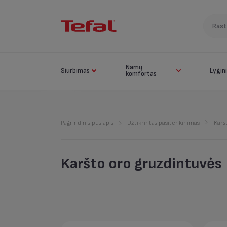
Namų
Siurbimas
Lygin
komfortas
Pagrindinis puslapis
Užtikrintas pasitenkinimas
Karš
Karšto oro gruzdintuvės