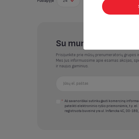
Puslapyje
24
Su mumis - nepraleis
Prisijunkite prie mūsų prenumeratorių grupės i
Mes Jus informuosime apie esamas akcijas, spe
ir naujus gaminius.
*
Aš savanoriškai sutinku gauti komercinę informaci
pateikti elektroninio ryšio priemonėmis, t.y. el.
registruota buveinė yra ul. Inflancka 4C, 00-189,