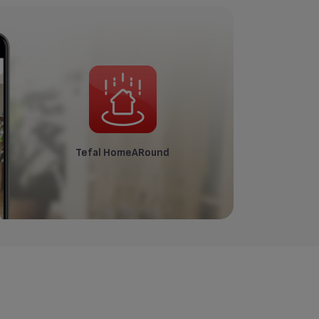
Tefal HomeARound