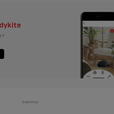
ndykite
 ir
Grąžinimas