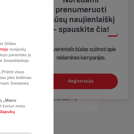
prenumeruoti
ry
Gruzdintuvė Tefal Easy Fry
Silence
mūsų naujienlaiškį
- spauskite čia!
s (toliau
Tai vienintelis būdas sužinoti apie
otoju
susijusių
urinys paremtas jo
reklamines kampanijas.
SULENKTI
e žiniasklaidoje.
Priimti visus
tas joks leidimas
Registracija
nkamam Svetainės
Gruzdintuvė Tefal Easy Fry
ą
„Mano
Essential
et kuriuo metu
lapukų