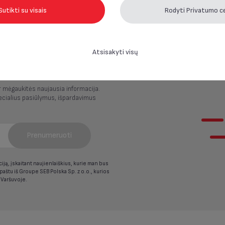
Sutikti su visais
Rodyti Privatumo c
Atsisakyti visų
ite nieko!
r mėgaukitės naujausia informacija.
cialius pasiūlymus, išpardavimus
Prenumeruoti
ją, įskaitant naujienlaiškius, kurie man bus
 paštu iš Groupe SEB Polska Sp. z o.o., kurios
 Varšuvoje.