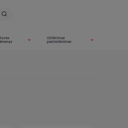
rtuvės
Užtikrintas
ikmenys
pasitenkinimas