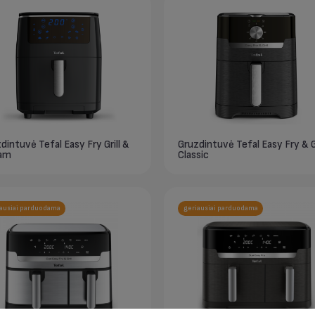
dintuvė Tefal Easy Fry Grill &
Gruzdintuvė Tefal Easy Fry & Gr
am
Classic
ausiai parduodama
geriausiai parduodama