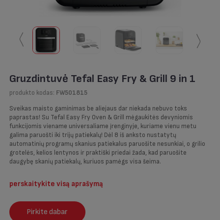
〱
〱
Gruzdintuvė Tefal Easy Fry & Grill 9 in 1
produkto kodas:
FW501815
Sveikas maisto gaminimas be aliejaus dar niekada nebuvo toks
paprastas! Su Tefal Easy Fry Oven & Grill mėgaukitės devyniomis
funkcijomis viename universaliame įrenginyje, kuriame vienu metu
galima paruošti iki trijų patiekalų! Dėl 8 iš anksto nustatytų
automatinių programų skanius patiekalus paruošite nesunkiai, o grilio
grotelės, kelios lentynos ir praktiški priedai žada, kad paruošite
daugybę skanių patiekalų, kuriuos pamėgs visa šeima.
perskaitykite visą aprašymą
Pirkite dabar