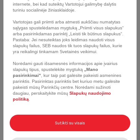
virtuvėje ir daugiau laiko praleisite su mylimais žmonėmis!
internete, bei kad suteiktų Vartotojui galimybę dalytis
turiniu socialinėje žiniasklaidoje.
Požymiai
Vartotojas gali priimti arba atmesti aukščiau numatytas
sąlygas spustelėdamas mygtuką „Priimti visus slapukus“
arba pasirinkdamas parinktį „Leisti tik būtinus slapukus“.
Pastaba: Jei nesuteiktas joks leidimas naudoti visus
slapukų failus, SEB naudos tik tuos slapukų failus, kurie
Galia
2000 W
yra reikalingi tinkamam Svetainės veikimui.
Norėdami gauti išsamesnės informacijos apie įvairius
Spalvos
Juoda
slapukų tipus, spustelėkite mygtuką
„Mano
pasirinkimai“
, kur taip pat galėsite pakeisti asmenines
parinktis.
Pasirinktas parinktis bet kuriuo metu galėsite
Pateikiami receptai
pakeisti mūsų Parinkčių centre
.
Norėdami sužinoti
daugiau, perskaitykite mūsų
Slapukų naudojimo
politiką
.
Įjungimo ir išjungimo
jungiklis
Sutikti su visais
Cool touch