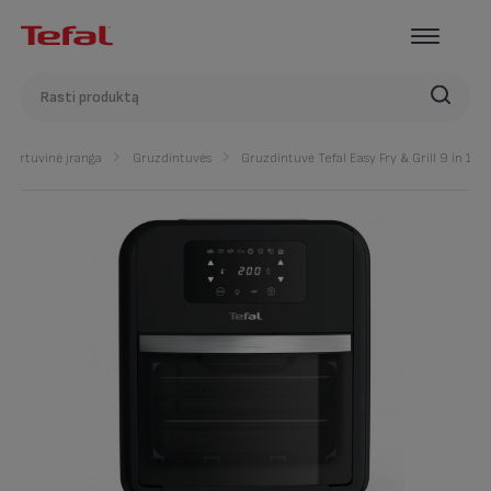
Virtuvinė įranga
Gruzdintuvės
Gruzdintuvė Tefal Easy Fry & Grill 9 in 1