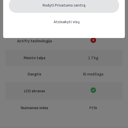
Rodyti Privatumo centrą
Laikmatis
Atsisakyti visų
Nuimamas laidas
Actifry technologija
Maisto talpa
1.7 kg
Dangtis
Bi medžiaga
LCD ekranas
Nuimamas indas
Ptfe