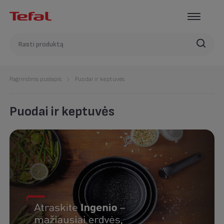
Pagrindinis puslapis
Puodai ir keptuvės
Puodai ir keptuvės