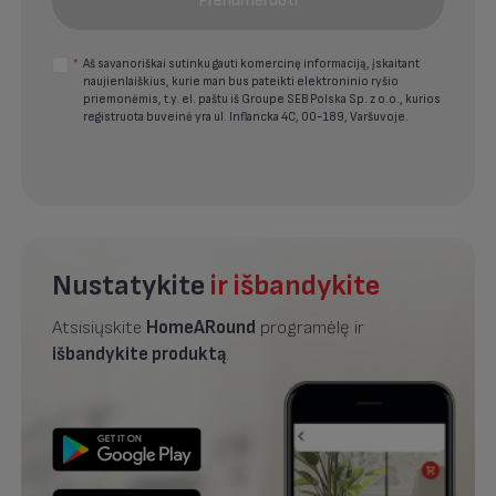
Prenumeruoti
*
Aš savanoriškai sutinku gauti komercinę informaciją, įskaitant
naujienlaiškius, kurie man bus pateikti elektroninio ryšio
priemonėmis, t.y. el. paštu iš Groupe SEB Polska Sp. z o.o., kurios
registruota buveinė yra ul. Inflancka 4C, 00-189, Varšuvoje.
Nustatykite
ir išbandykite
Atsisiųskite
HomeARound
programėlę ir
išbandykite produktą
.