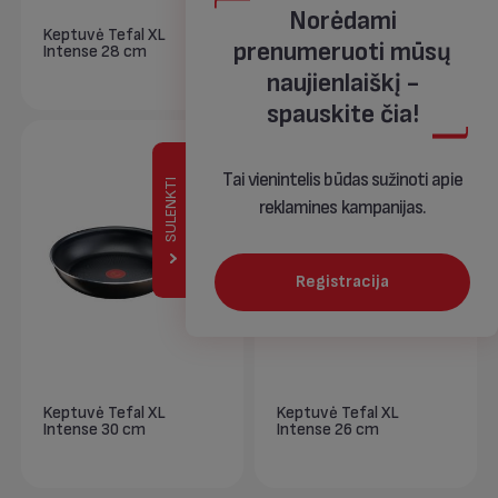
Norėdami
Keptuvė Tefal XL
Wok keptuvė Tefal XL
prenumeruoti mūsų
Intense 28 cm
Intense 28 cm
naujienlaiškį -
spauskite čia!
Tai vienintelis būdas sužinoti apie
SULENKTI
reklamines kampanijas.
Registracija
Keptuvė Tefal XL
Keptuvė Tefal XL
Intense 30 cm
Intense 26 cm