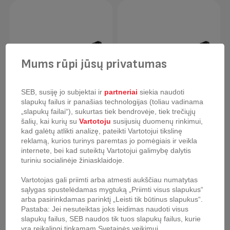
Mums rūpi jūsų privatumas
SEB, susiję jo subjektai ir
partneriai
siekia naudoti
slapukų failus ir panašias technologijas (toliau vadinama
„slapukų failai“), sukurtas tiek bendrovėje, tiek trečiųjų
šalių, kai kurių su
Vartotoju
susijusių duomenų rinkimui,
kad galėtų atlikti analizę, pateikti Vartotojui tikslinę
Keptuvė Tefal XL
Keptuvė Tefal XL
reklamą, kurios turinys paremtas jo pomėgiais ir veikla
Intense 20 cm
Intense 24 cm
internete, bei kad suteiktų Vartotojui galimybę dalytis
turiniu socialinėje žiniasklaidoje.
Vartotojas gali priimti arba atmesti aukščiau numatytas
sąlygas spustelėdamas mygtuką „Priimti visus slapukus“
arba pasirinkdamas parinktį „Leisti tik būtinus slapukus“.
Pastaba: Jei nesuteiktas joks leidimas naudoti visus
slapukų failus, SEB naudos tik tuos slapukų failus, kurie
yra reikalingi tinkamam Svetainės veikimui.