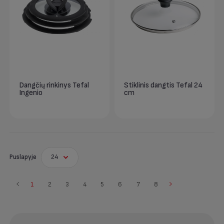
Dangčių rinkinys Tefal
Stiklinis dangtis Tefal 24
Ingenio
cm
Puslapyje
24
1
2
3
4
5
6
7
8