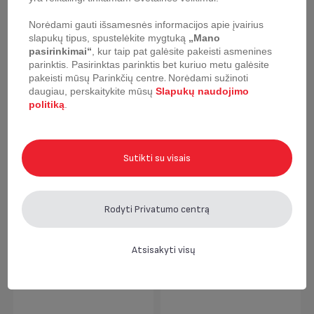
Norėdami gauti išsamesnės informacijos apie įvairius
slapukų tipus, spustelėkite mygtuką
„Mano
pasirinkimai“
, kur taip pat galėsite pakeisti asmenines
parinktis.
Pasirinktas parinktis bet kuriuo metu galėsite
pakeisti mūsų Parinkčių centre
.
Norėdami sužinoti
daugiau, perskaitykite mūsų
Slapukų naudojimo
politiką
.
Rankena Tefal Ingenio
Rankena Tefal Ingenio
grey
Sutikti su visais
Rodyti Privatumo centrą
Atsisakyti visų