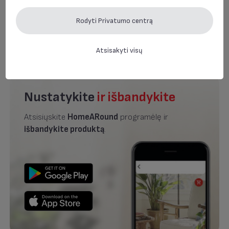
naujienlaiškius, kurie man bus pateikti elektroninio ryšio
priemonėmis, t.y. el. paštu iš Groupe SEB Polska Sp. z o.o., kurios
registruota buveinė yra ul. Inflancka 4C, 00-189, Varšuvoje.
Rodyti Privatumo centrą
Atsisakyti visų
Nustatykite
ir išbandykite
Atsisiųskite
HomeARound
programėlę ir
išbandykite produktą
.