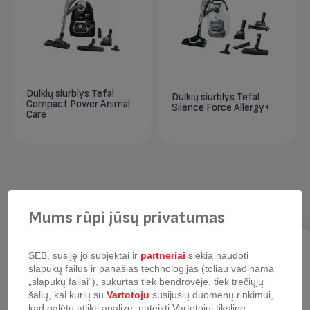
Dulkių siurblys Tefal
Dulkių siurblys Tefal
Compact Power Animal
Silence Force Allergy+
Care
Puslapyje
24
Mums rūpi jūsų privatumas
SEB, susiję jo subjektai ir
partneriai
siekia naudoti
Norėdami
slapukų failus ir panašias technologijas (toliau vadinama
prenumeruoti mūsų
„slapukų failai“), sukurtas tiek bendrovėje, tiek trečiųjų
šalių, kai kurių su
Vartotoju
susijusių duomenų rinkimui,
naujienlaiškį -
kad galėtų atlikti analizę, pateikti Vartotojui tikslinę