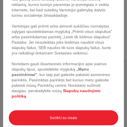
spauskite čia!
reklamą, kurios turinys paremtas jo pomėgiais ir veikla
internete, bei kad suteiktų Vartotojui galimybę dalytis
turiniu socialinėje žiniasklaidoje.
Tai vienintelis būdas sužinoti apie
SULENKTI
Vartotojas gali priimti arba atmesti aukščiau numatytas
reklamines kampanijas.
sąlygas spustelėdamas mygtuką „Priimti visus slapukus“
arba pasirinkdamas parinktį „Leisti tik būtinus slapukus“.
Pastaba: Jei nesuteiktas joks leidimas naudoti visus
Su mumis - nepraleisite nieko!
Registracija
slapukų failus, SEB naudos tik tuos slapukų failus, kurie
yra reikalingi tinkamam Svetainės veikimui.
Prisijunkite prie mūsų prenumeratorių grupės ir mėgaukitės
naujausia informacija. Mes Jus informuosime apie esamas
Norėdami gauti išsamesnės informacijos apie įvairius
akcijas, specialius pasiūlymus, išpardavimus ir naujus
slapukų tipus, spustelėkite mygtuką
„Mano
gaminius.
pasirinkimai“
, kur taip pat galėsite pakeisti asmenines
parinktis.
Pasirinktas parinktis bet kuriuo metu galėsite
pakeisti mūsų Parinkčių centre
.
Norėdami sužinoti
daugiau, perskaitykite mūsų
Slapukų naudojimo
politiką
.
Prenumeruoti
Sutikti su visais
*
Aš savanoriškai sutinku gauti komercinę informaciją, įskaitant