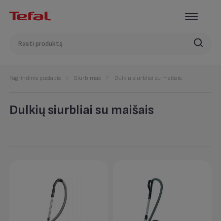
Pagrindinis puslapis
Siurbimas
Dulkių siurbliai su maišais
Dulkių siurbliai su maišais