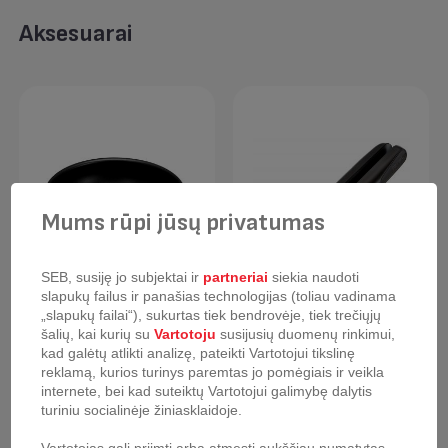
Aksesuarai
Mums rūpi jūsų privatumas
SEB, susiję jo subjektai ir
partneriai
siekia naudoti
slapukų failus ir panašias technologijas (toliau vadinama
„slapukų failai“), sukurtas tiek bendrovėje, tiek trečiųjų
šalių, kai kurių su
Vartotoju
susijusių duomenų rinkimui,
Wok keptuvė Tefal
Skardinių atidarytuvas
kad galėtų atlikti analizę, pateikti Vartotojui tikslinę
Ingenio Emotion 26 cm
Tefal Ingenio
reklamą, kurios turinys paremtas jo pomėgiais ir veikla
internete, bei kad suteiktų Vartotojui galimybę dalytis
turiniu socialinėje žiniasklaidoje.