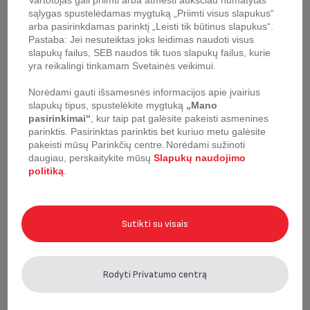
Vartotojas gali priimti arba atmesti aukščiau numatytas
sąlygas spustelėdamas mygtuką „Priimti visus slapukus“
arba pasirinkdamas parinktį „Leisti tik būtinus slapukus“.
Pastaba: Jei nesuteiktas joks leidimas naudoti visus
slapukų failus, SEB naudos tik tuos slapukų failus, kurie
yra reikalingi tinkamam Svetainės veikimui.
Norėdami gauti išsamesnės informacijos apie įvairius
slapukų tipus, spustelėkite mygtuką
„Mano
pasirinkimai“
, kur taip pat galėsite pakeisti asmenines
parinktis.
Pasirinktas parinktis bet kuriuo metu galėsite
pakeisti mūsų Parinkčių centre
.
Norėdami sužinoti
daugiau, perskaitykite mūsų
Slapukų naudojimo
politiką
.
Ledų šaukštas Tefal
Skustukas Tefal Ingenio
Ingenio
Sutikti su visais
Rodyti Privatumo centrą