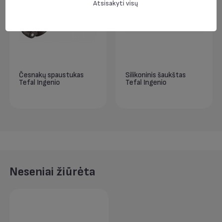
Atsisakyti visų
Česnakų spaustukas
Silikoninis šaukštas
Tefal Ingenio
Tefal Ingenio
Neseniai žiūrėta