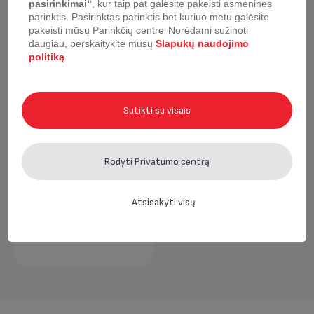
pasirinkimai“
, kur taip pat galėsite pakeisti asmenines
Neseniai žiūrėta
parinktis.
Pasirinktas parinktis bet kuriuo metu galėsite
pakeisti mūsų Parinkčių centre
.
Norėdami sužinoti
daugiau, perskaitykite mūsų
Slapukų naudojimo
politiką
.
Sutikti su visais
Rodyti Privatumo centrą
Atsisakyti visų
Ledų šaukštas Tefal
Ingenio