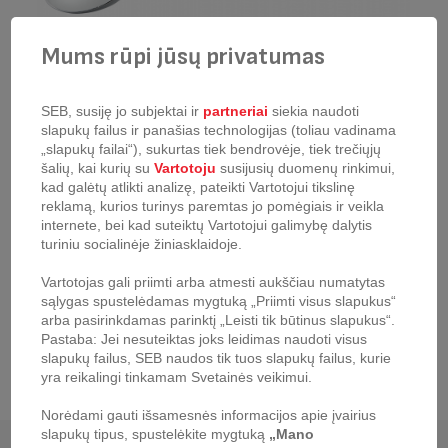
Mums rūpi jūsų privatumas
SEB, susiję jo subjektai ir
partneriai
siekia naudoti
slapukų failus ir panašias technologijas (toliau vadinama
„slapukų failai“), sukurtas tiek bendrovėje, tiek trečiųjų
Ledų šaukštas Tefal Ingenio
šalių, kai kurių su
Vartotoju
susijusių duomenų rinkimui,
kad galėtų atlikti analizę, pateikti Vartotojui tikslinę
produkto kodas:
K2072214
reklamą, kurios turinys paremtas jo pomėgiais ir veikla
Puikiai tinka lengvam ledų pakabinimui. Išradingai sukurtas visapusis,
internete, bei kad suteiktų Vartotojui galimybę dalytis
naujas, aukščiausios kokybės „Tefal“ įrankių asortimentas. Kur kas
turiniu socialinėje žiniasklaidoje.
praktiškiau nei jūsų abi rankos!
Vartotojas gali priimti arba atmesti aukščiau numatytas
sąlygas spustelėdamas mygtuką „Priimti visus slapukus“
arba pasirinkdamas parinktį „Leisti tik būtinus slapukus“.
Pastaba: Jei nesuteiktas joks leidimas naudoti visus
slapukų failus, SEB naudos tik tuos slapukų failus, kurie
yra reikalingi tinkamam Svetainės veikimui.
Norėdami gauti išsamesnės informacijos apie įvairius
slapukų tipus, spustelėkite mygtuką
„Mano