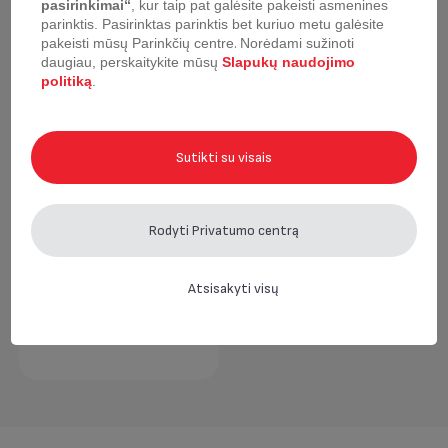
pasirinkimai“
, kur taip pat galėsite pakeisti asmenines
Neseniai žiūrėta
parinktis.
Pasirinktas parinktis bet kuriuo metu galėsite
pakeisti mūsų Parinkčių centre
.
Norėdami sužinoti
daugiau, perskaitykite mūsų
Slapukų naudojimo
politiką
.
Sutikti su visais
Rodyti Privatumo centrą
Atsisakyti visų
Česnakų spaustukas
Tefal Ingenio