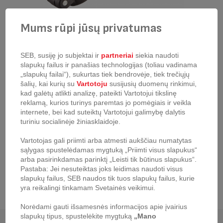
Mums rūpi jūsų privatumas
〱
〱
SEB, susiję jo subjektai ir
partneriai
siekia naudoti
slapukų failus ir panašias technologijas (toliau vadinama
„slapukų failai“), sukurtas tiek bendrovėje, tiek trečiųjų
Česnakų spaustukas Tefal Ingenio
šalių, kai kurių su
Vartotoju
susijusių duomenų rinkimui,
kad galėtų atlikti analizę, pateikti Vartotojui tikslinę
produkto kodas:
K2072614
reklamą, kurios turinys paremtas jo pomėgiais ir veikla
Efektyvi spaudimo sistema, su kuria be vargo suspausite česnakus.
internete, bei kad suteiktų Vartotojui galimybę dalytis
Išradingai sukurtas visapusis, naujas, aukščiausios kokybės „Tefal“
turiniu socialinėje žiniasklaidoje.
įrankių asortimentas. Kur kas praktiškiau nei jūsų abi rankos!
Vartotojas gali priimti arba atmesti aukščiau numatytas
sąlygas spustelėdamas mygtuką „Priimti visus slapukus“
arba pasirinkdamas parinktį „Leisti tik būtinus slapukus“.
Pastaba: Jei nesuteiktas joks leidimas naudoti visus
slapukų failus, SEB naudos tik tuos slapukų failus, kurie
yra reikalingi tinkamam Svetainės veikimui.
Norėdami gauti išsamesnės informacijos apie įvairius
slapukų tipus, spustelėkite mygtuką
„Mano