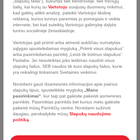
„slapukų failai“), sukurtas tiek bendrovėje, tiek trečiųjų
Požymiai
šalių, kai kurių su
Vartotoju
susijusių duomenų rinkimui,
kad galėtų atlikti analizę, pateikti Vartotojui tikslinę
reklamą, kurios turinys paremtas jo pomėgiais ir veikla
internete, bei kad suteiktų Vartotojui galimybę dalytis
turiniu socialinėje žiniasklaidoje.
Indukcinis - dujinis -
Šilumos šaltinis
elektrinis - keraminis -
Vartotojas gali priimti arba atmesti aukščiau numatytas
halogeninis
sąlygas spustelėdamas mygtuką „Priimti visus slapukus“
arba pasirinkdamas parinktį „Leisti tik būtinus slapukus“.
Pastaba: Jei nesuteiktas joks leidimas naudoti visus
Vidinė danga / apdaila
Neprideganti danga
slapukų failus, SEB naudos tik tuos slapukų failus, kurie
yra reikalingi tinkamam Svetainės veikimui.
Veidrodinis poliruotas
Išorinė danga / apdaila
Norėdami gauti išsamesnės informacijos apie įvairius
nerūdijantis plienas
slapukų tipus, spustelėkite mygtuką
„Mano
pasirinkimai“
, kur taip pat galėsite pakeisti asmenines
parinktis.
Pasirinktas parinktis bet kuriuo metu galėsite
Medžiaga
Nerūdijantis plienas
pakeisti mūsų Parinkčių centre
.
Norėdami sužinoti
daugiau, perskaitykite mūsų
Slapukų naudojimo
politiką
.
Taip; iki 175°C (išskyrus
Galimybė dėti į orkaitę
stiklinius dangtelius)