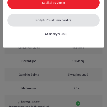
Sutikti su visais
Saugu plauti indaplovėje
Vidinės dangos pavadinimas
Titanium
Rodyti Privatumo centrą
Pylimo kraštas
Atsisakyti visų
Rankenos tipas
Fiksuota
Garantijos
10 Metų
Gaminio šeima
Blynų keptuvė
Matmenys
25 cm
„Thermo-Spot“
(temperatūros indikatorius)