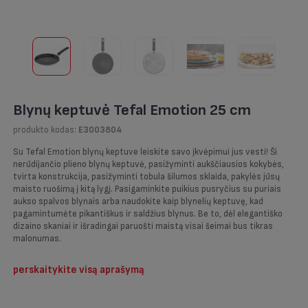
Blynų keptuvė Tefal Emotion 25 cm
produkto kodas:
E3003804
Su Tefal Emotion blynų keptuve leiskite savo įkvėpimui jus vesti! Ši
nerūdijančio plieno blynų keptuvė, pasižyminti aukščiausios kokybės,
tvirta konstrukcija, pasižyminti tobula šilumos sklaida, pakylės jūsų
maisto ruošimą į kitą lygį. Pasigaminkite puikius pusryčius su puriais
aukso spalvos blynais arba naudokite kaip blynelių keptuvę, kad
pagamintumėte pikantiškus ir saldžius blynus. Be to, dėl elegantiško
dizaino skaniai ir išradingai paruošti maistą visai šeimai bus tikras
malonumas.
perskaitykite visą aprašymą