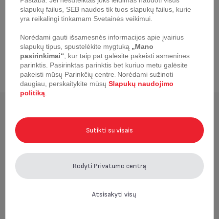
Pastaba: Jei nesuteiktas joks leidimas naudoti visus
Itin patvarus laikui bėgant
slapukų failus, SEB naudos tik tuos slapukų failus, kurie
Originalus priedas
yra reikalingi tinkamam Svetainės veikimui.
Norėdami gauti išsamesnės informacijos apie įvairius
slapukų tipus, spustelėkite mygtuką
„Mano
pasirinkimai“
, kur taip pat galėsite pakeisti asmenines
parinktis.
Pasirinktas parinktis bet kuriuo metu galėsite
pakeisti mūsų Parinkčių centre
.
Norėdami sužinoti
daugiau, perskaitykite mūsų
Slapukų naudojimo
politiką
.
Neseniai žiūrėta
Sutikti su visais
Rodyti Privatumo centrą
Atsisakyti visų