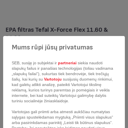
EPA filtras Tefal X-Force Flex 11.60 &
14.60
Mums rūpi jūsų privatumas
produkto kodas:
ZR009008
Už variklio montuojamas filtras vertikaliam siurbliui. Šis apvalus už
variklio montuojamas filtras padės užtikrinti oro srautą be dulkių.
SEB, susiję jo subjektai ir
partneriai
siekia naudoti
Sulaikydamas labai didelius kiekius smulkių dalelių, šis filtras užtikrina,
slapukų failus ir panašias technologijas (toliau vadinama
kad patalpų oras bus švarus. Siekiant užtikrinti optimalų našumą,
„slapukų failai“), sukurtas tiek bendrovėje, tiek trečiųjų
rekomenduojama valyti filtrą dukart per metus. Norėdami tai padaryti,
šalių, kai kurių su
Vartotoju
susijusių duomenų rinkimui,
išimkite filtrą iš prietaiso, nuplaukite tekančiu vandeniu ir palikite
kad galėtų atlikti analizę, pateikti Vartotojui tikslinę
išdžiūti 24 valandoms. Reguliarus valymas užtikrins optimalų
reklamą, kurios turinys paremtas jo pomėgiais ir veikla
patvarumą. Filtrą reikia atnaujinti kartą per metus. Skirta vertikaliam
internete, bei kad suteiktų Vartotojui galimybę dalytis
dulkių siurbliui (-iams): X-force Flex 11.60 TY9890, TY9879; X-force
turiniu socialinėje žiniasklaidoje.
Flex 14.60 TY9990, TY9958.
Vartotojas gali priimti arba atmesti aukščiau numatytas
Sulaiko iki 99 % dulkių
sąlygas spustelėdamas mygtuką „Priimti visus slapukus“
Itin lengva montuoti
arba pasirinkdamas parinktį „Leisti tik būtinus slapukus“.
Itin lengva prižiūrėti