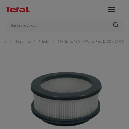
Tefal
Siurbimas
Priedai
EPA filtras Tefal X-Force Flex 11.60 & 14.60