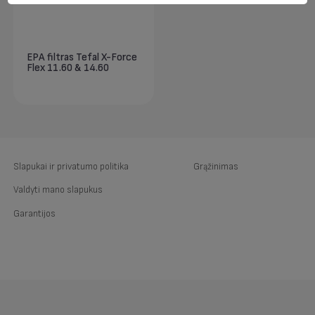
EPA filtras Tefal X-Force
Flex 11.60 & 14.60
Slapukai ir privatumo politika
Grąžinimas
Valdyti mano slapukus
Garantijos