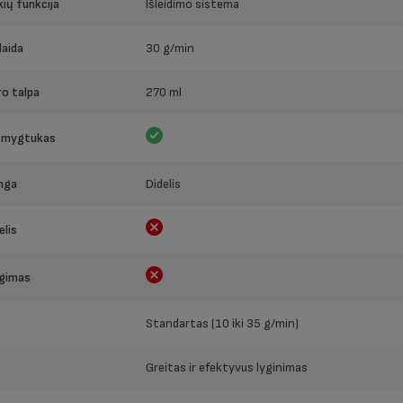
ių funkcija
Išleidimo sistema
laida
30 g/min
o talpa
270 ml
ų mygtukas
nga
Didelis
lis
ngimas
Standartas (10 iki 35 g/min)
Greitas ir efektyvus lyginimas