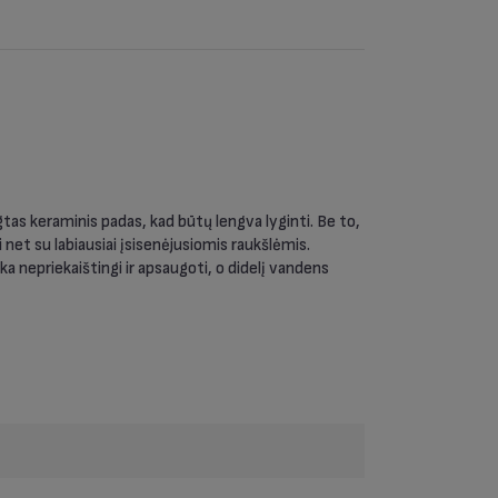
gtas keraminis padas, kad būtų lengva lyginti. Be to,
 net su labiausiai įsisenėjusiomis raukšlėmis.
a nepriekaištingi ir apsaugoti, o didelį vandens