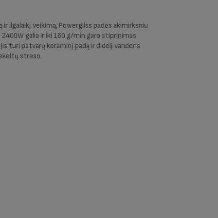
ą ir ilgalaikį veikimą, Powergliss padės akimirksniu
 2400W galia ir iki 160 g/min garo stiprinimas
 jis turi patvarų keraminį padą ir didelį vandens
ekeltų streso.