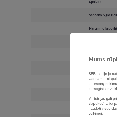
Spalvos
Vandens lygio indi
Maitinimo laido ilg
Garo stiprinimas
Purškimas
Mums rūpi
Vertikalus garų s
SEB, susiję jo sub
vadinama „slapukų 
Garų ir temperat
duomenų rinkimui, 
pomėgiais ir veikl
Metalinės plokštė
Vartotojas gali p
slapukus“ arba pa
Nenutrūkstamas g
naudoti visus sla
veikimui.