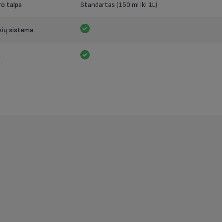
o talpa
Standartas (150 ml iki 1L)
kių sistema
a