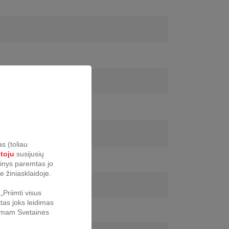
s (toliau
otoju
susijusių
urinys paremtas jo
e žiniasklaidoje.
Priimti visus
tas joks leidimas
nkamam Svetainės