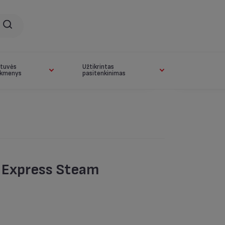
rtuvės
Užtikrintas
ikmenys
pasitenkinimas
l Express Steam