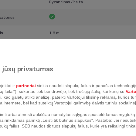
Byzantinas / balta
katorius
is
1.9 m
160 g/min
 jūsų privatumas
rautas
jektai ir
partneriai
siekia naudoti slapukų failus ir panašias technologija
failai“), sukurtas tiek bendrovėje, tiek trečiųjų šalių, kai kurių su
Vart
ūros nustatymas
Automatinis garas
kad galėtų atlikti analizę, pateikti Vartotojui tikslinę reklamą, kurios t
a internete, bei kad suteiktų Vartotojui galimybę dalytis turiniu socialinėj
s technologija
Cerilium
riimti arba atmesti aukščiau numatytas sąlygas spustelėdamas mygtuką „
sirinkdamas parinktį „Leisti tik būtinus slapukus“. Pastaba: Jei nesuteik
arų sklidimas
Galiukas, šonas ir vidurys
pukų failus, SEB naudos tik tuos slapukų failus, kurie yra reikalingi ti