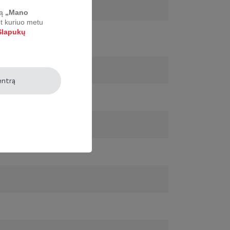
ą
„Mano
et kuriuo metu
lapukų
entrą