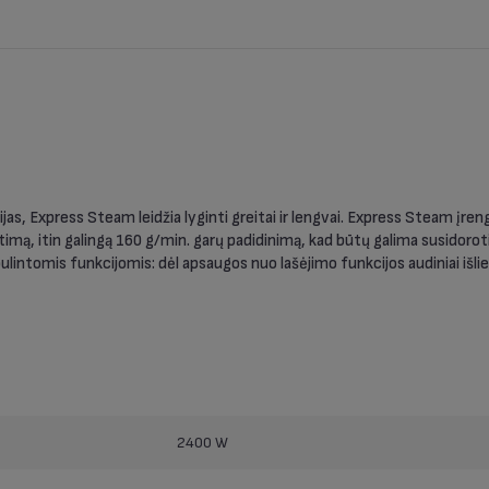
as, Express Steam leidžia lyginti greitai ir lengvai. Express Steam įren
itimą, itin galingą 160 g/min. garų padidinimą, kad būtų galima susidoroti
lintomis funkcijomis: dėl apsaugos nuo lašėjimo funkcijos audiniai išliek
2400 W