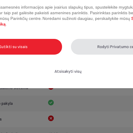
as
samesnės informacijos apie įvairius slapukų tipus, spustelėkite mygtuk
ur taip pat galėsite pakeisti asmenines parinktis.
Pasirinktas parinktis b
 mūsų Parinkčių centre
.
Norėdami sužinoti daugiau, perskaitykite mūsų
S
ų srauto pado
iką
.
 padidinimas
Sutikti su visais
Rodyti Privatumo c
jimo
Atsisakyti visų
ngimas
usukimo sistema
 pakyla
s