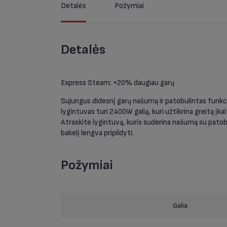
Detalės
Požymiai
Detalės
Express Steam: +20% daugiau garų
Sujungus didesnį garų našumą ir patobulintas funkcij
lygintuvas turi 2400W galią, kuri užtikrina greitą įka
Atraskite lygintuvą, kuris suderina našumą su patobu
bakelį lengva pripildyti.
Požymiai
Galia