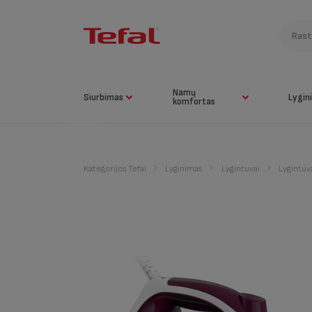
Namų
Siurbimas
Lygin
komfortas
Kategorijos Tefal
Lyginimas
Lygintuvai
Lygintuv