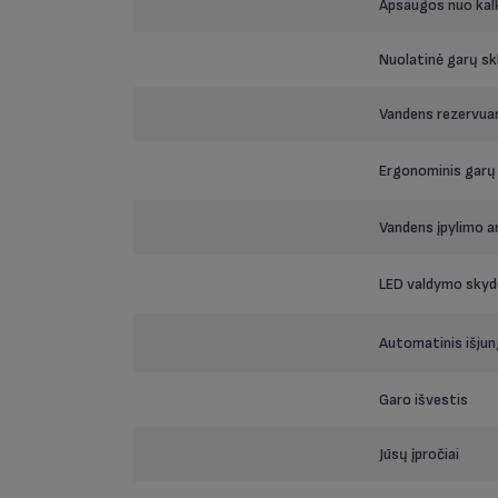
Apsaugos nuo kalk
Nuolatinė garų sk
Vandens rezervuar
Ergonominis gar
Vandens įpylimo a
LED valdymo skyde
Automatinis išju
Garo išvestis
Jūsų įpročiai