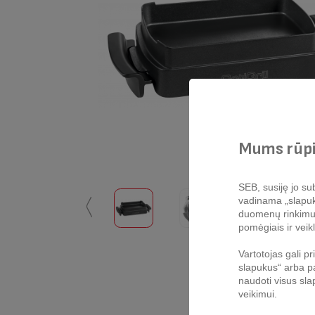
Mums rūpi
SEB, susiję jo sub
vadinama „slapukų 
〱
duomenų rinkimui, 
pomėgiais ir veikl
Vartotojas gali p
slapukus“ arba pa
naudoti visus sla
veikimui.