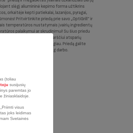
Elite“ priedą ir mėgaukitės įvairiais užkandžiais bei jų
dojant slėgį aliumininė kepimo forma užtikrins
os, orkaitėje kepti patiekalai, lazanijos, pyragai,
šmonės! Pritvirtinkite priedą prie savo „OptiGrill“ ir
iais temperatūros nustatymais įvairių ingredientų
ratūros palaikymui ar skrudinimui! Su šiuo priedu
us receptus 3 – 5 žmonėms. Karščiui atsparių
algomojo stalo bus dar patogiau. Priedą galite
ad jums išties nereiks įdėti daug darbo.
34, GC716D12
s (toliau
C714834
otoju
susijusių
urinys paremtas jo
e žiniasklaidoje.
Priimti visus
tas joks leidimas
nkamam Svetainės