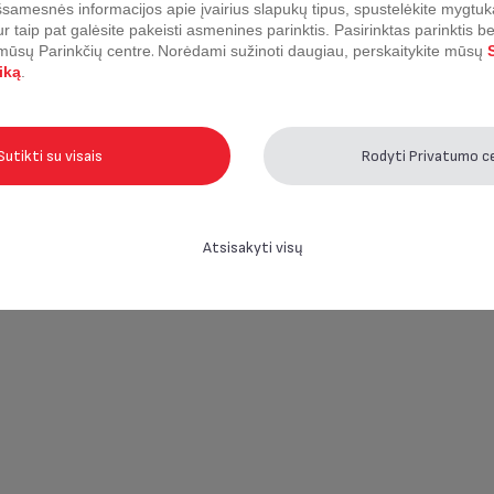
samesnės informacijos apie įvairius slapukų tipus, spustelėkite mygtuk
ur taip pat galėsite pakeisti asmenines parinktis.
Pasirinktas parinktis b
 mūsų Parinkčių centre
.
Norėdami sužinoti daugiau, perskaitykite mūsų
S
iką
.
Sutikti su visais
Rodyti Privatumo c
Atsisakyti visų