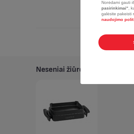
Norėdami gauti iš
pasirinkimai“
, k
galėsite pakeisti
naudojimo polit
Neseniai žiūrėta