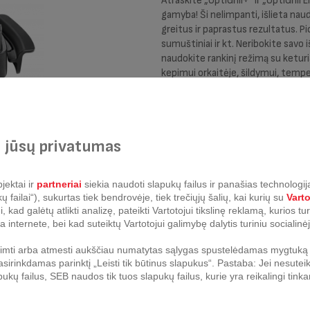
Atraskite „OptiGrill+“ ir „OptiGrill 
gamyba! Ši nelimpanti, išlieta nau
greitus ir paprastus rezultatus. Pic
sumuštiniai ir kt. Neribokite savo i
naudokite rankinį režimą su ketur
kepimui orkaitėje, šildymui, tempe
lengvai paruošite saldžius ir sūri
rankenų dėka patiekti maistą ant v
plauti indaplovėje, o tai reiškia, k
Skirta mėsos griliams:
 jūsų privatumas
OptiGrill Elite GC750D30
Optigrill+ GC712834, GC712D
jektai ir
partneriai
siekia naudoti slapukų failus ir panašias technologija
Optigrill+ Snacking&Baking G
failai“), sukurtas tiek bendrovėje, tiek trečiųjų šalių, kai kurių su
Vart
〱
kad galėtų atlikti analizę, pateikti Vartotojui tikslinę reklamą, kurios t
a internete, bei kad suteiktų Vartotojui galimybę dalytis turiniu socialinėj
Pirkite dabar
riimti arba atmesti aukščiau numatytas sąlygas spustelėdamas mygtuką „
sirinkdamas parinktį „Leisti tik būtinus slapukus“. Pastaba: Jei nesuteik
pukų failus, SEB naudos tik tuos slapukų failus, kurie yra reikalingi ti