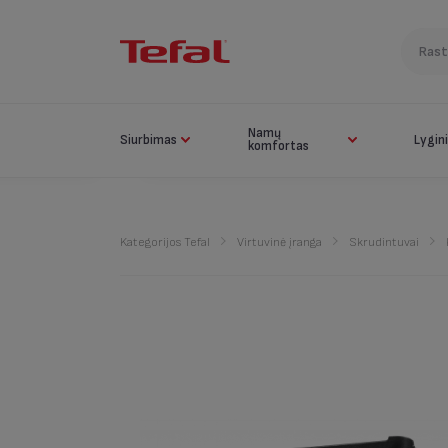
Namų
Siurbimas
Lygin
komfortas
Kategorijos Tefal
Virtuvinė įranga
Skrudintuvai