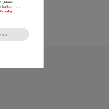
ą
„Mano
et kuriuo metu
lapukų
entrą