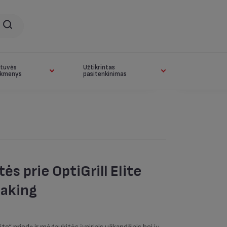
rtuvės
Užtikrintas
ikmenys
pasitenkinimas
ės prie OptiGrill Elite
baking