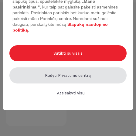
slapukų tipus, spustelėkite mygtuką
„Mano
pasirinkimai“
, kur taip pat galėsite pakeisti asmenines
parinktis.
Pasirinktas parinktis bet kuriuo metu galėsite
Neseniai žiūrėta
pakeisti mūsų Parinkčių centre
.
Norėdami sužinoti
daugiau, perskaitykite mūsų
Slapukų naudojimo
politiką
.
Sutikti su visais
Rodyti Privatumo centrą
Atsisakyti visų
Mentelė Tefal Ingenio