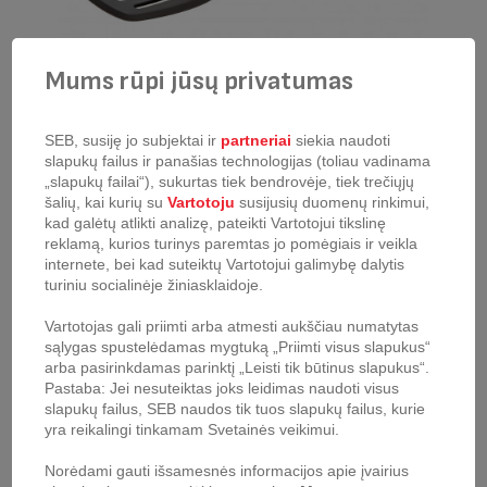
Mums rūpi jūsų privatumas
SEB, susiję jo subjektai ir
partneriai
siekia naudoti
slapukų failus ir panašias technologijas (toliau vadinama
Mentelė Tefal Ingenio
„slapukų failai“), sukurtas tiek bendrovėje, tiek trečiųjų
šalių, kai kurių su
Vartotoju
susijusių duomenų rinkimui,
produkto kodas:
K2060814
kad galėtų atlikti analizę, pateikti Vartotojui tikslinę
Mentelė puikiai tinka apversti žuviai ar mėsai bei patiekalų patiekimui.
reklamą, kurios turinys paremtas jo pomėgiais ir veikla
Silikoniniai apsauginiai žiedai apsaugo nuo įkritimo į indą bei apsaugo
internete, bei kad suteiktų Vartotojui galimybę dalytis
rankeną nuo aukštos puodų ir keptuvių kraštų temperatūros. Išradingai
turiniu socialinėje žiniasklaidoje.
sukurtas visapusis, naujas, aukščiausios kokybės „Tefal“ įrankių
asortimentas. Kur kas praktiškiau nei jūsų abi rankos!
Vartotojas gali priimti arba atmesti aukščiau numatytas
sąlygas spustelėdamas mygtuką „Priimti visus slapukus“
arba pasirinkdamas parinktį „Leisti tik būtinus slapukus“.
Pastaba: Jei nesuteiktas joks leidimas naudoti visus
slapukų failus, SEB naudos tik tuos slapukų failus, kurie
yra reikalingi tinkamam Svetainės veikimui.
Norėdami gauti išsamesnės informacijos apie įvairius