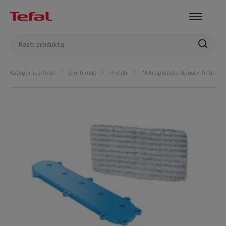
Kategorijos Tefal
Siurbimas
Priedai
Mikropluošto šluostė Tefal