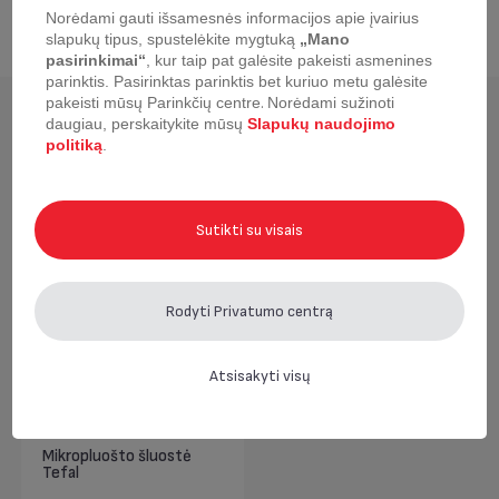
Norėdami gauti išsamesnės informacijos apie įvairius
slapukų tipus, spustelėkite mygtuką
„Mano
pasirinkimai“
, kur taip pat galėsite pakeisti asmenines
parinktis.
Pasirinktas parinktis bet kuriuo metu galėsite
pakeisti mūsų Parinkčių centre
.
Norėdami sužinoti
Neseniai žiūrėta
daugiau, perskaitykite mūsų
Slapukų naudojimo
politiką
.
Sutikti su visais
Rodyti Privatumo centrą
Atsisakyti visų
Mikropluošto šluostė
Tefal