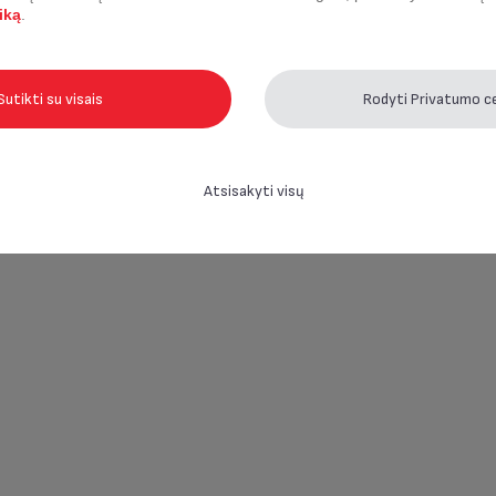
iką
.
Sutikti su visais
Rodyti Privatumo c
Atsisakyti visų