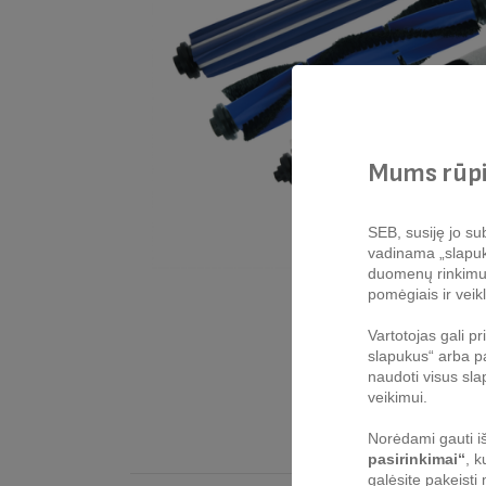
Mums rūpi
SEB, susiję jo sub
vadinama „slapukų 
duomenų rinkimui, 
pomėgiais ir veikl
Vartotojas gali p
slapukus“ arba pa
naudoti visus sla
veikimui.
Norėdami gauti iš
pasirinkimai“
, k
galėsite pakeisti