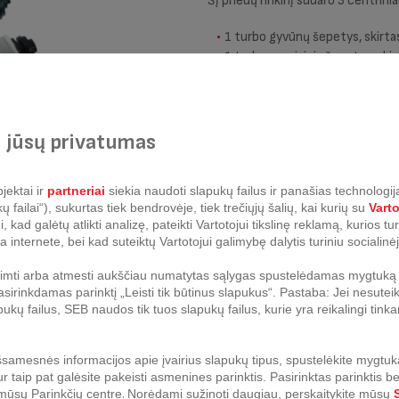
Šį priedų rinkinį sudaro 3 centrinia
1 turbo gyvūnų šepetys, skirta
1 turbo precizinis šepetys, ski
1 turbo mikropluošto šepetys:
Kad jūsų robotas dulkių siurblys 
centrinį šepetį pašalindami įstrig
 jūsų privatumas
rinkinyje.
Suderinamas su šiais S95 serijos 
jektai ir
partneriai
siekia naudoti slapukų failus ir panašias technologija
failai“), sukurtas tiek bendrovėje, tiek trečiųjų šalių, kai kurių su
Vart
kad galėtų atlikti analizę, pateikti Vartotojui tikslinę reklamą, kurios t
a internete, bei kad suteiktų Vartotojui galimybę dalytis turiniu socialinėj
riimti arba atmesti aukščiau numatytas sąlygas spustelėdamas mygtuką „
sirinkdamas parinktį „Leisti tik būtinus slapukus“. Pastaba: Jei nesuteik
pukų failus, SEB naudos tik tuos slapukų failus, kurie yra reikalingi ti
samesnės informacijos apie įvairius slapukų tipus, spustelėkite mygtuk
ur taip pat galėsite pakeisti asmenines parinktis.
Pasirinktas parinktis b
 mūsų Parinkčių centre
.
Norėdami sužinoti daugiau, perskaitykite mūsų
S