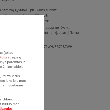
i šepečiai:
s naminių gyvūnėlių plaukams surinkti
rtas ilgiems plaukams užfiksuoti
 ypač smulkioms dulkių dalelėms
išlaikytų savo našumą, rekomenduojame išvalyti
usias daleles naudodami valymo įrankį, esantį šiame
robotais dulkių siurbliais: RG7975WH, RG7987WH
s (toliau
otoju
susijusių
urinys paremtas jo
e žiniasklaidoje.
Priimti visus
tas joks leidimas
nkamam Svetainės
ą
„Mano
et kuriuo metu
lapukų