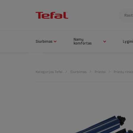
Namų
Siurbimas
Lygin
komfortas
Kategorijos Tefal
Siurbimas
Priedai
Priedų rinki