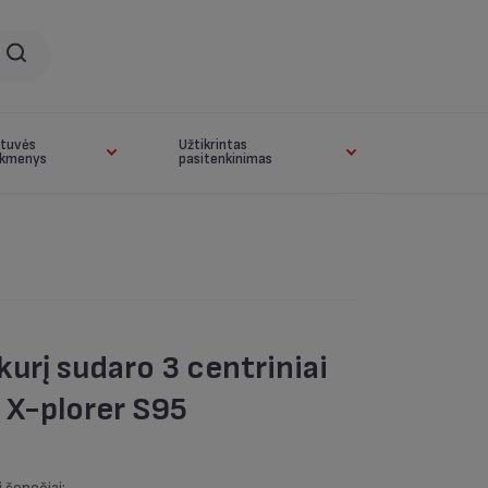
rtuvės
Užtikrintas
ikmenys
pasitenkinimas
kurį sudaro 3 centriniai
s X-plorer S95