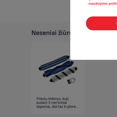
naudojimo polit
Neseniai žiūrėta
Priedų rinkinys, kurį
sudaro 3 centriniai
šepečiai, skirtas X-plorer
S95