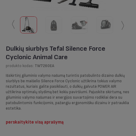
〱
〱
Dulkių siurblys Tefal Silence Force
Cyclonic Animal Care
produkto kodas:
TW7260EA
Išskirtinį giluminio valymo našumą turintis patobulinto dizaino dulkių
siurblys be maišelio Silence Force Cyclonic užtikrina tokius valymo
rezultatus, kuriais galite pasikliauti, o dulkių galvutė POWER AIR
užtikrina optimalų slydimą bet kokiu paviršiumi. Pajuskite skirtumą, nes
giluminio valymo našumas ir energijos suvartojimo rodikliai dera su
patobulintomis funkcijomis, pažangiu ergonomišku dizainu ir patrauklia
estetika.
perskaitykite visą aprašymą