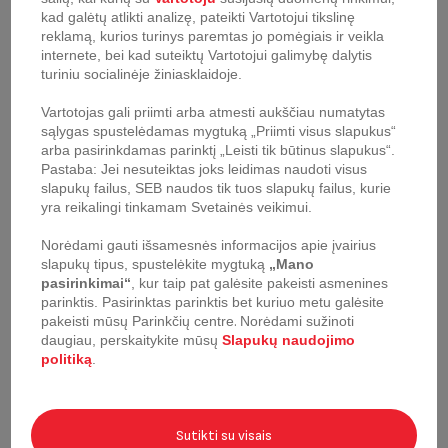
Putos + ciklonas + didelio
Filtravimas
kad galėtų atlikti analizę, pateikti Vartotojui tikslinę
efektyvumo filtras
reklamą, kurios turinys paremtas jo pomėgiais ir veikla
internete, bei kad suteiktų Vartotojui galimybę dalytis
turiniu socialinėje žiniasklaidoje.
Filtravimo lygis (-iai)
3
Vartotojas gali priimti arba atmesti aukščiau numatytas
sąlygas spustelėdamas mygtuką „Priimti visus slapukus“
Elektros laido ilgis
6.2 m
arba pasirinkdamas parinktį „Leisti tik būtinus slapukus“.
Pastaba: Jei nesuteiktas joks leidimas naudoti visus
slapukų failus, SEB naudos tik tuos slapukų failus, kurie
Naudojimo spindulys
8.8 m
yra reikalingi tinkamam Svetainės veikimui.
Norėdami gauti išsamesnės informacijos apie įvairius
Ergo Comfort Silence
slapukų tipus, spustelėkite mygtuką
„Mano
Rankena
rankena su Easy Brush
pasirinkimai“
, kur taip pat galėsite pakeisti asmenines
parinktis.
Pasirinktas parinktis bet kuriuo metu galėsite
pakeisti mūsų Parinkčių centre
.
Norėdami sužinoti
Laikymo sistema
1
daugiau, perskaitykite mūsų
Slapukų naudojimo
politiką
.
Vienas 360° ratas + 2 dideli
Manevringumas
galiniai ratai
Sutikti su visais