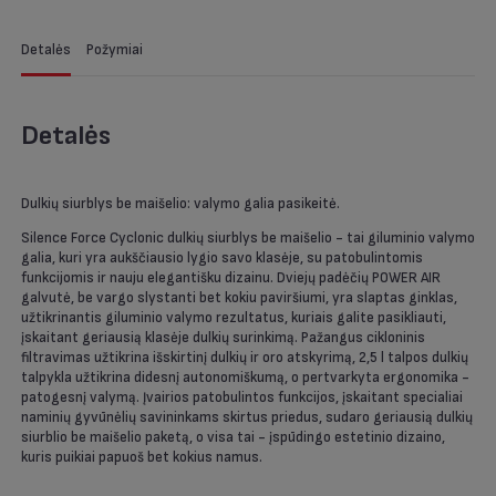
Detalės
Požymiai
Detalės
Dulkių siurblys be maišelio: valymo galia pasikeitė.
Silence Force Cyclonic dulkių siurblys be maišelio - tai giluminio valymo
galia, kuri yra aukščiausio lygio savo klasėje, su patobulintomis
funkcijomis ir nauju elegantišku dizainu. Dviejų padėčių POWER AIR
galvutė, be vargo slystanti bet kokiu paviršiumi, yra slaptas ginklas,
užtikrinantis giluminio valymo rezultatus, kuriais galite pasikliauti,
įskaitant geriausią klasėje dulkių surinkimą. Pažangus cikloninis
filtravimas užtikrina išskirtinį dulkių ir oro atskyrimą, 2,5 l talpos dulkių
talpykla užtikrina didesnį autonomiškumą, o pertvarkyta ergonomika -
patogesnį valymą. Įvairios patobulintos funkcijos, įskaitant specialiai
naminių gyvūnėlių savininkams skirtus priedus, sudaro geriausią dulkių
siurblio be maišelio paketą, o visa tai - įspūdingo estetinio dizaino,
kuris puikiai papuoš bet kokius namus.