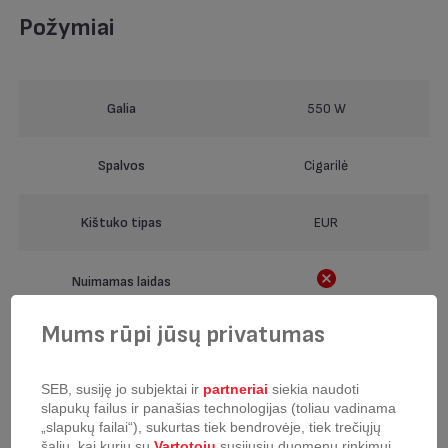
Požymiai
Galia
550 W
Spalvos
Cigarilė
Kištuko tipas
EUR
Nuimamas laidas
Mums rūpi jūsų privatumas
Technologijos tipas
Monocikloninis be maišelio
SEB, susiję jo subjektai ir
partneriai
siekia naudoti
Garso lygis
67 dB(A)
slapukų failus ir panašias technologijas (toliau vadinama
„slapukų failai“), sukurtas tiek bendrovėje, tiek trečiųjų
šalių, kai kurių su
Vartotoju
susijusių duomenų rinkimui,