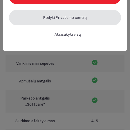
Transportavimo rankena
Rodyti Privatumo centrą
Teleskopinis metalinis
Vamzdis
vamzdis
Atsisakyti visų
Grindų šepečiai
2 padėtys (POWER AIR)
Variklinis mini šepetys
Apmušalų antgalis
Parketo antgalis
„Softcare“
Siurbimo efektyvumas
4-5