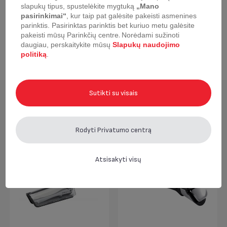
slapukų tipus, spustelėkite mygtuką
„Mano
pasirinkimai“
, kur taip pat galėsite pakeisti asmenines
Rankenos tipas
Nuimamas
parinktis.
Pasirinktas parinktis bet kuriuo metu galėsite
pakeisti mūsų Parinkčių centre
.
Norėdami sužinoti
daugiau, perskaitykite mūsų
Slapukų naudojimo
Išorinės dangos spalva
Ruda - kakava
politiką
.
Sutikti su visais
Aksesuarai
Rodyti Privatumo centrą
Atsisakyti visų