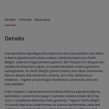
Detalės
Požymiai
Aksesuarai
Detalės
Įvairiapusiškos nepridegančios keptuvės vienu spustelėjimu, kad diena
iš dienos gamintumėte skanų maistą. Indukcinės keptuvės Chefs
delight, sukurtos mėgstantiems gaminti, dėl Titanium Pro dangos, kuri
išsilaiko iki dviejų kartų ilgiau, yra puikus kasdienio maisto gaminimo
sąjungininkas. Su Chefs delight gaminti maistą bus tikras malonumas
diena iš dienos. Nuo kaitlentės į orkaitę, ant stalo, šaldytuvą ar
indaplovę - Ingenio yra protingas atsakymas į universalių virtuvės
indų paieškas.
Erdvę taupanti, sukraunama konstrukcija užtikrina paprastą laikymą
spintelėse, o patentuota saugi ir nuimama rankena atlaiko iki 10 kg
svorį ir suteikiama dešimties metų garantija.* Ingenio Chefs delight
virtuvinės keptuvės suderinamos su visomis kaitlentėmis, įskaitant