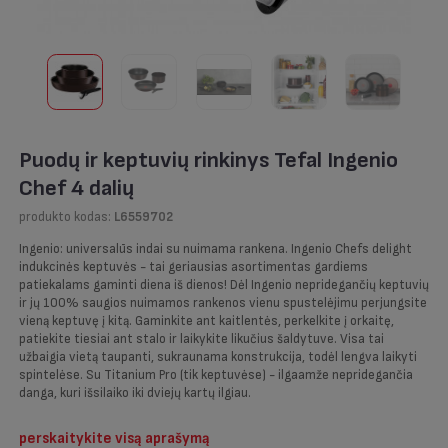
Puodų ir keptuvių rinkinys Tefal Ingenio
Chef 4 dalių
produkto kodas:
L6559702
Ingenio: universalūs indai su nuimama rankena. Ingenio Chefs delight
indukcinės keptuvės - tai geriausias asortimentas gardiems
patiekalams gaminti diena iš dienos! Dėl Ingenio nepridegančių keptuvių
ir jų 100% saugios nuimamos rankenos vienu spustelėjimu perjungsite
vieną keptuvę į kitą. Gaminkite ant kaitlentės, perkelkite į orkaitę,
patiekite tiesiai ant stalo ir laikykite likučius šaldytuve. Visa tai
užbaigia vietą taupanti, sukraunama konstrukcija, todėl lengva laikyti
spintelėse. Su Titanium Pro (tik keptuvėse) - ilgaamže nepridegančia
danga, kuri išsilaiko iki dviejų kartų ilgiau.
perskaitykite visą aprašymą