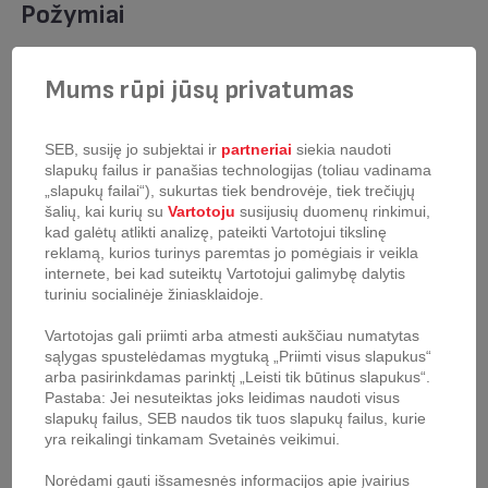
Požymiai
Mums rūpi jūsų privatumas
Indukcinis - Dujinis -
Šilumos šaltinis
Elektrinis - Keramikinis –
Halogeninis
SEB, susiję jo subjektai ir
partneriai
siekia naudoti
slapukų failus ir panašias technologijas (toliau vadinama
„slapukų failai“), sukurtas tiek bendrovėje, tiek trečiųjų
Vidinė danga / apdaila
Neprideganti danga
šalių, kai kurių su
Vartotoju
susijusių duomenų rinkimui,
kad galėtų atlikti analizę, pateikti Vartotojui tikslinę
reklamą, kurios turinys paremtas jo pomėgiais ir veikla
Išorinė danga / apdaila
Neprideganti danga
internete, bei kad suteiktų Vartotojui galimybę dalytis
turiniu socialinėje žiniasklaidoje.
Medžiaga
Aliuminis
Vartotojas gali priimti arba atmesti aukščiau numatytas
sąlygas spustelėdamas mygtuką „Priimti visus slapukus“
arba pasirinkdamas parinktį „Leisti tik būtinus slapukus“.
Galimybė dėti į orkaitę
Viskas išskyrus rankenas
Pastaba: Jei nesuteiktas joks leidimas naudoti visus
slapukų failus, SEB naudos tik tuos slapukų failus, kurie
yra reikalingi tinkamam Svetainės veikimui.
Pylimo kraštas
Norėdami gauti išsamesnės informacijos apie įvairius