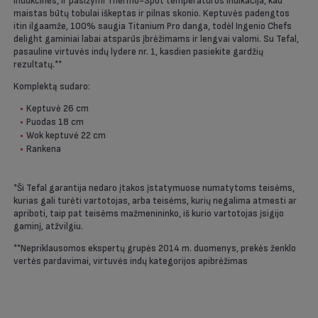
indukcines, ir pasižymi Thermo-Spot temperatūros indikacija, kad
maistas būtų tobulai iškeptas ir pilnas skonio. Keptuvės padengtos
itin ilgaamže, 100% saugia Titanium Pro danga, todėl Ingenio Chefs
delight gaminiai labai atsparūs įbrėžimams ir lengvai valomi. Su Tefal,
pasauline virtuvės indų lydere nr. 1, kasdien pasiekite gardžių
rezultatų.**
Komplektą sudaro:
Keptuvė 26 cm
Puodas 18 cm
Wok keptuvė 22 cm
Rankena
*Ši Tefal garantija nedaro įtakos įstatymuose numatytoms teisėms,
kurias gali turėti vartotojas, arba teisėms, kurių negalima atmesti ar
apriboti, taip pat teisėms mažmenininko, iš kurio vartotojas įsigijo
gaminį, atžvilgiu.
**Nepriklausomos ekspertų grupės 2014 m. duomenys, prekės ženklo
vertės pardavimai, virtuvės indų kategorijos apibrėžimas