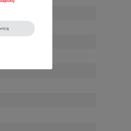
lapukų
Halogeninis
entrą