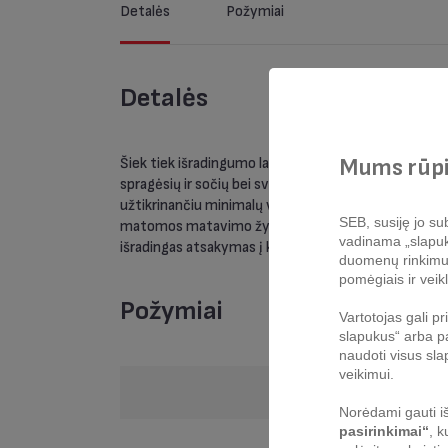
Detalės
Požymiai
Detalės
Mums rūpi
Šiek tiek išradingumo labai padeda – kiekvieną dieną
spragėsių ir sočių bei sveikų sriubų – kasdienis maist
užtikrinančiu minimalų valymą ir tvarkingą virtuvę
SEB, susiję jo sub
matomos matavimo žymės keptuvės viduje užtikrina m
vadinama „slapukų 
išradingas atsakymas į kasdienį gaminimą!
duomenų rinkimui, 
pomėgiais ir veikl
Požymiai
Vartotojas gali p
slapukus“ arba pa
naudoti visus sla
veikimui.
Saugu plauti indap
Norėdami gauti iš
pasirinkimai“
, k
Medžiaga