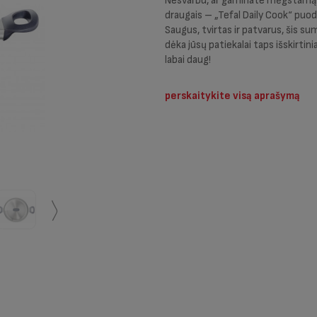
Nesvarbu, ar gaminate mėgstamą va
draugais – „Tefal Daily Cook“ puo
Saugus, tvirtas ir patvarus, šis sum
dėka jūsų patiekalai taps išskirtin
labai daug!
perskaitykite visą aprašymą
〱