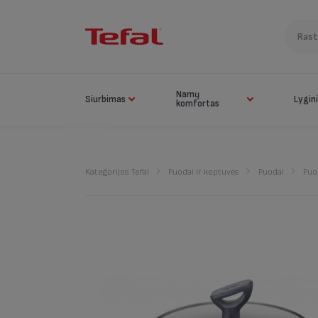
Namų
Siurbimas
Lygin
komfortas
Kategorijos Tefal
Puodai ir keptuvės
Puodai
Puo