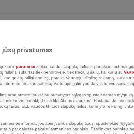
 jūsų privatumas
! Naujoviškas „Tefal Daily Cook“ troškintuvas palengvina gaminimą. Nuo s
as be vargo! Viską lemia išmanios, patogios „Daily Cook“ funkcijos: unika
, taip pat ergonomiškos vėsios rankenos, užtikrinančios komfortą ir p
jektai ir
partneriai
siekia naudoti slapukų failus ir panašias technologija
atavimą be vargo ir puikius rezultatus. Suderinamas su visomis viryk
failai“), sukurtas tiek bendrovėje, tiek trečiųjų šalių, kai kurių su
Vart
kad galėtų atlikti analizę, pateikti Vartotojui tikslinę reklamą, kurios t
a internete, bei kad suteiktų Vartotojui galimybę dalytis turiniu socialinėj
riimti arba atmesti aukščiau numatytas sąlygas spustelėdamas mygtuką „
sirinkdamas parinktį „Leisti tik būtinus slapukus“. Pastaba: Jei nesuteik
pukų failus, SEB naudos tik tuos slapukų failus, kurie yra reikalingi ti
lovėje
samesnės informacijos apie įvairius slapukų tipus, spustelėkite mygtuk
ur taip pat galėsite pakeisti asmenines parinktis.
Pasirinktas parinktis b
Nerūdijantis plienas