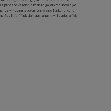
karienę, ar savaitgalį švenčiate su šeima ir
das pristato kasdienio maisto gaminimo inovacijas.
anus virtuvinis puodas turi įvairių funkcijų, kurių
iais. Su „Tefal“ šiek tiek sumanumo virtuvėje reiškia