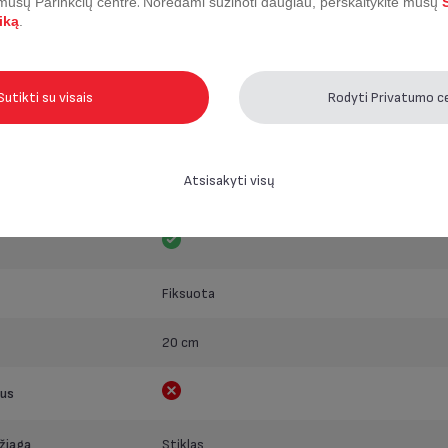
 mūsų Parinkčių centre
.
Norėdami sužinoti daugiau, perskaitykite mūsų
S
iką
.
Indukcinis - Dujinis - Elektrinis - Keramikinis - 
aila
Veidrodinio efekto nerūdijantis plienas
Sutikti su visais
Rodyti Privatumo c
daila
Veidrodinis poliruotas nerūdijantis plienas
Atsisakyti visų
kaitę
Taip; Iki 175°C (išskyrus stiklinius dangtelius)
Fiksuota
20 cm
ius
žiaga
Stiklas